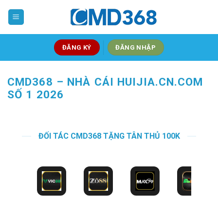
Chuyển
đến
nội
dung
ĐĂNG KÝ
ĐĂNG NHẬP
CMD368 – NHÀ CÁI HUIJIA.CN.COM
SỐ 1 2026
ĐỐI TÁC CMD368 TẶNG TÂN THỦ 100K