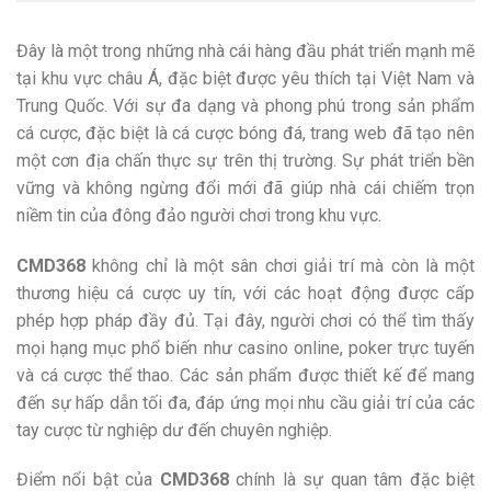
Đây là một trong những nhà cái hàng đầu phát triển mạnh mẽ
tại khu vực châu Á, đặc biệt được yêu thích tại Việt Nam và
Trung Quốc. Với sự đa dạng và phong phú trong sản phẩm
cá cược, đặc biệt là cá cược bóng đá, trang web đã tạo nên
một cơn địa chấn thực sự trên thị trường. Sự phát triển bền
vững và không ngừng đổi mới đã giúp nhà cái chiếm trọn
niềm tin của đông đảo người chơi trong khu vực.
CMD368
không chỉ là một sân chơi giải trí mà còn là một
thương hiệu cá cược uy tín, với các hoạt động được cấp
phép hợp pháp đầy đủ. Tại đây, người chơi có thể tìm thấy
mọi hạng mục phổ biến như casino online, poker trực tuyến
và cá cược thể thao. Các sản phẩm được thiết kế để mang
đến sự hấp dẫn tối đa, đáp ứng mọi nhu cầu giải trí của các
tay cược từ nghiệp dư đến chuyên nghiệp.
Điểm nổi bật của
CMD368
chính là sự quan tâm đặc biệt