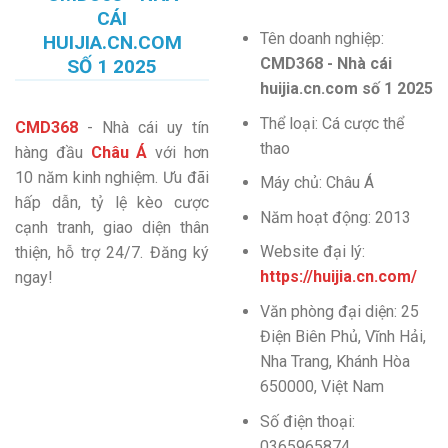
CÁI
Tên doanh nghiệp:
HUIJIA.CN.COM
CMD368 - Nhà cái
SỐ 1 2025
huijia.cn.com số 1 2025
Thể loại: Cá cược thể
CMD368
- Nhà cái uy tín
thao
hàng đầu
Châu Á
với hơn
10 năm kinh nghiệm. Ưu đãi
Máy chủ: Châu Á
hấp dẫn, tỷ lệ kèo cược
Năm hoạt động: 2013
cạnh tranh, giao diện thân
Website đại lý:
thiện, hỗ trợ 24/7. Đăng ký
https://huijia.cn.com/
ngay!
Văn phòng đại diện:
25
Điện Biên Phủ, Vĩnh Hải,
Nha Trang, Khánh Hòa
650000, Việt Nam
Số điện thoại:
0365965874