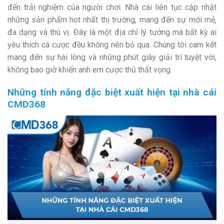
đến trải nghiệm của người chơi. Nhà cái liên tục cập nhật
những sản phẩm hot nhất thị trường, mang đến sự mới mẻ,
đa dạng và thú vị. Đây là một địa chỉ lý tưởng mà bất kỳ ai
yêu thích cá cược đều không nên bỏ qua. Chúng tôi cam kết
mang đến sự hài lòng và những phút giây giải trí tuyệt vời,
không bao giờ khiến anh em cược thủ thất vọng.
Những tính năng đặc biệt xuất hiện tại nhà cái
CMD368