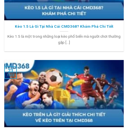
Kèo 1.5 Là Gì Tại Nhà Cái CMD368? Khám Phá Chi Tiết
Kèo 1.5 là một trong những loại kèo phổ biến mà người chơi thường
gặp [...]
23
Th12