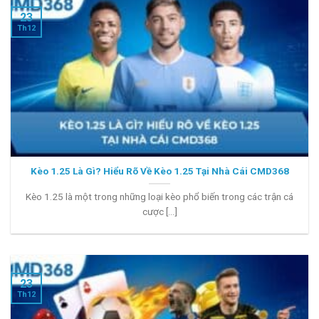
23
Th12
Kèo 1.25 Là Gì? Hiểu Rõ Về Kèo 1.25 Tại Nhà Cái CMD368
Kèo 1.25 là một trong những loại kèo phổ biến trong các trận cá
cược [...]
23
Th12