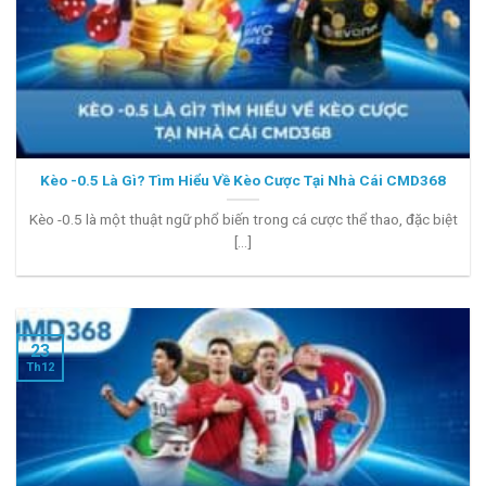
Kèo -0.5 Là Gì? Tìm Hiểu Về Kèo Cược Tại Nhà Cái CMD368
Kèo -0.5 là một thuật ngữ phổ biến trong cá cược thể thao, đặc biệt
[...]
23
Th12