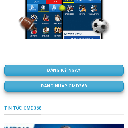
ĐĂNG KÝ NGAY
ĐĂNG NHẬP CMD368
TIN TỨC CMD368