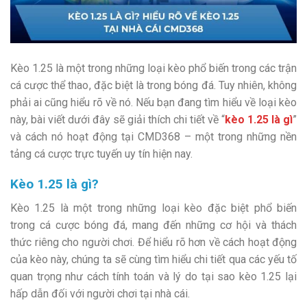
Kèo 1.25 là một trong những loại kèo phổ biến trong các trận
cá cược thể thao, đặc biệt là trong bóng đá. Tuy nhiên, không
phải ai cũng hiểu rõ về nó. Nếu bạn đang tìm hiểu về loại kèo
này, bài viết dưới đây sẽ giải thích chi tiết về “
kèo 1.25 là gì
”
và cách nó hoạt động tại CMD368 – một trong những nền
tảng cá cược trực tuyến uy tín hiện nay.
Kèo 1.25 là gì?
Kèo 1.25 là một trong những loại kèo đặc biệt phổ biến
trong cá cược bóng đá, mang đến những cơ hội và thách
thức riêng cho người chơi. Để hiểu rõ hơn về cách hoạt động
của kèo này, chúng ta sẽ cùng tìm hiểu chi tiết qua các yếu tố
quan trọng như cách tính toán và lý do tại sao kèo 1.25 lại
hấp dẫn đối với người chơi tại nhà cái.