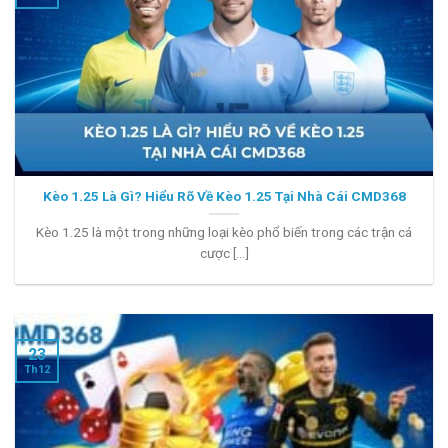
Kèo 1.25 Là Gì? Hiểu Rõ Về Kèo 1.25 Tại Nhà Cái CMD368
Kèo 1.25 là một trong những loại kèo phổ biến trong các trận cá
cược [...]
23
Th12