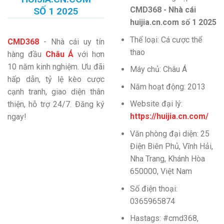
CMD368 - Nhà cái
SỐ 1 2025
huijia.cn.com số 1 2025
Thể loại: Cá cược thể
CMD368
- Nhà cái uy tín
thao
hàng đầu
Châu Á
với hơn
10 năm kinh nghiệm. Ưu đãi
Máy chủ: Châu Á
hấp dẫn, tỷ lệ kèo cược
Năm hoạt động: 2013
cạnh tranh, giao diện thân
Website đại lý:
thiện, hỗ trợ 24/7. Đăng ký
https://huijia.cn.com/
ngay!
Văn phòng đại diện:
25
Điện Biên Phủ, Vĩnh Hải,
Nha Trang, Khánh Hòa
650000, Việt Nam
Số điện thoại:
0365965874
Hastags:
#cmd368,