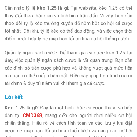
Cân nhắc tỷ lệ
kèo 1.25 là gì
: Tại website, kèo 1.25 có thể
thay đổi theo thời gian và tình hình trận đấu. Vì vậy, bạn cần
theo dõi tỷ lệ kèo thường xuyên để nắm bắt cơ hội cá cược
tốt nhất. Đôi khi, tỷ lệ kèo có thể dao động, và việc chọn thời
điểm cược hợp lý sẽ giúp bạn tối ưu hóa cơ hội thắng cược.
Quản lý ngân sách cược: Để tham gia cá cược kèo 1.25 tại
đây, việc quản lý ngân sách cược là rất quan trọng. Bạn cần
xác định số tiền cược phù hợp và không vượt quá mức tiền
mà bạn có thể chấp nhận mất. Điều này giúp bạn tránh rủi ro
tài chính & duy trì niềm vui khi tham gia cá cược.
Lời kết
Kèo 1.25 là gì
? Đây là một hình thức cá cược thú vị và hấp
dẫn tại
CMD368
, mang đến cho người chơi nhiều cơ hội
chiến thắng. Hiểu rõ về cách tính toán và các lưu ý khi đặt
cược sẽ giúp bạn tối ưu hóa chiến lược và nâng cao cơ hội