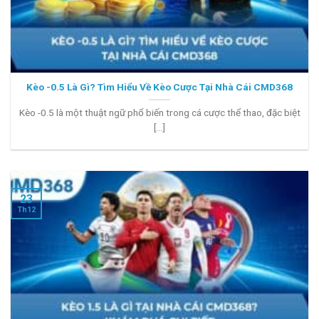
Kèo -0.5 Là Gì? Tìm Hiểu Về Kèo Cược Tại Nhà Cái CMD368
Kèo -0.5 là một thuật ngữ phổ biến trong cá cược thể thao, đặc biệt
[...]
23
Th12