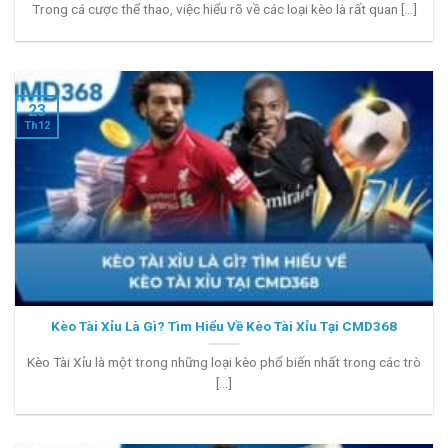
Trong cá cược thể thao, việc hiểu rõ về các loại kèo là rất quan [...]
23
Th12
Kèo Tài Xỉu Là Gì? Tìm Hiểu Về Kèo Tài Xỉu Tại CMD368
Kèo Tài Xỉu là một trong những loại kèo phổ biến nhất trong các trò
[...]