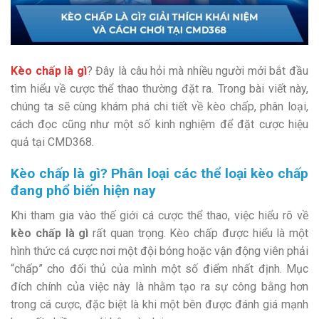
Kèo chấp là gì
? Đây là câu hỏi mà nhiều người mới bắt đầu
tìm hiểu về cược thể thao thường đặt ra. Trong bài viết này,
chúng ta sẽ cùng khám phá chi tiết về kèo chấp, phân loại,
cách đọc cũng như một số kinh nghiệm để đặt cược hiệu
quả tại CMD368.
Kèo chấp là gì? Phân loại các thể loại kèo chấp
đang phổ biến hiện nay
Khi tham gia vào thế giới cá cược thể thao, việc hiểu rõ về
kèo chấp là gì
rất quan trọng. Kèo chấp được hiểu là một
hình thức cá cược nơi một đội bóng hoặc vận động viên phải
“chấp” cho đối thủ của mình một số điểm nhất định. Mục
đích chính của việc này là nhằm tạo ra sự công bằng hơn
trong cá cược, đặc biệt là khi một bên được đánh giá mạnh