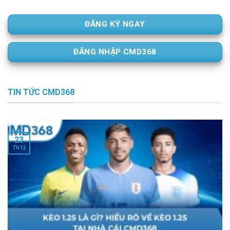
ĐĂNG KÝ NGAY
ĐĂNG NHẬP CMD368
TIN TỨC CMD368
23
Th12