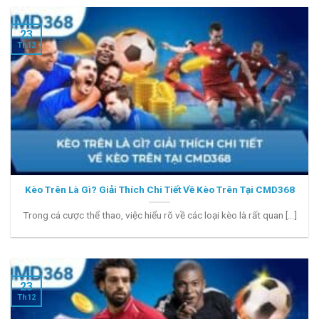
23
Th12
Kèo Trên Là Gì? Giải Thích Chi Tiết Về Kèo Trên Tại CMD368
Trong cá cược thể thao, việc hiểu rõ về các loại kèo là rất quan [...]
23
Th12