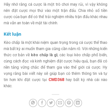
Hãy nhớ rằng cá cược là một trò chơi may rủi, vì vậy không
nên đặt cược mọi thứ vào một trận đấu. Chia nhỏ số tiền
cược của bạn để có thể trải nghiệm nhiều trận đấu khác nhau
mà vẫn an toàn về mặt tài chính.
Kết luận
Kèo chấp là một khái niệm quan trọng trong cá cược thể thao
mà bất kỳ ai muốn tham gia cũng cần nắm rõ. Với những kiến
thức cơ bản về
kèo chấp là gì
, các loại kèo chấp phổ biến,
cùng cách đọc và kinh nghiệm đặt cược hiệu quả, bạn đã có
nền tảng vững chắc để tham gia vào thế giới cá cược. Hy
vọng rằng bài viết này sẽ giúp bạn có thêm thông tin và tự
tin hơn khi đặt cược tại
CMD368
hay bất kỳ nhà cái nào
khác.