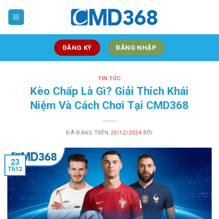
Chuyển
đến
nội
dung
ĐĂNG KÝ
ĐĂNG NHẬP
TIN TỨC
Kèo Chấp Là Gì? Giải Thích Khái
Niệm Và Cách Chơi Tại CMD368
ĐÃ ĐĂNG TRÊN
23/12/2024
BỞI
23
Th12