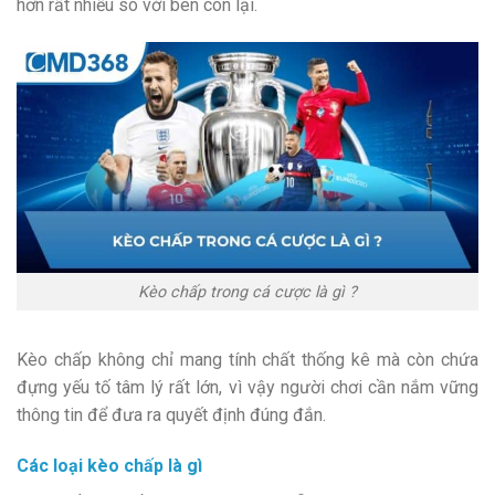
hơn rất nhiều so với bên còn lại.
Kèo chấp trong cá cược là gì ?
Kèo chấp không chỉ mang tính chất thống kê mà còn chứa
đựng yếu tố tâm lý rất lớn, vì vậy người chơi cần nắm vững
thông tin để đưa ra quyết định đúng đắn.
Các loại kèo chấp là gì