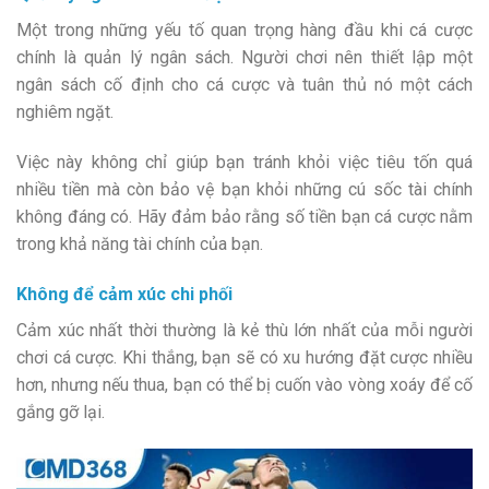
Một trong những yếu tố quan trọng hàng đầu khi cá cược
chính là quản lý ngân sách. Người chơi nên thiết lập một
ngân sách cố định cho cá cược và tuân thủ nó một cách
nghiêm ngặt.
Việc này không chỉ giúp bạn tránh khỏi việc tiêu tốn quá
nhiều tiền mà còn bảo vệ bạn khỏi những cú sốc tài chính
không đáng có. Hãy đảm bảo rằng số tiền bạn cá cược nằm
trong khả năng tài chính của bạn.
Không để cảm xúc chi phối
Cảm xúc nhất thời thường là kẻ thù lớn nhất của mỗi người
chơi cá cược. Khi thắng, bạn sẽ có xu hướng đặt cược nhiều
hơn, nhưng nếu thua, bạn có thể bị cuốn vào vòng xoáy để cố
gắng gỡ lại.