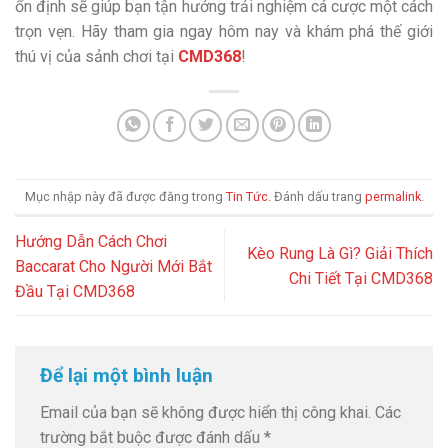
ổn định sẽ giúp bạn tận hưởng trải nghiệm cá cược một cách
trọn vẹn. Hãy tham gia ngay hôm nay và khám phá thế giới
thú vị của sảnh chơi tại
CMD368
!
Mục nhập này đã được đăng trong
Tin Tức
. Đánh dấu trang
permalink
.
Hướng Dẫn Cách Chơi
Kèo Rung Là Gì? Giải Thích
Baccarat Cho Người Mới Bắt
Chi Tiết Tại CMD368
Đầu Tại CMD368
Để lại một bình luận
Email của bạn sẽ không được hiển thị công khai.
Các
trường bắt buộc được đánh dấu
*