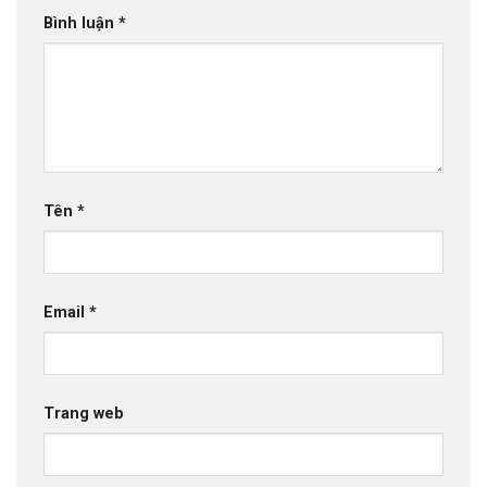
Bình luận
*
Tên
*
Email
*
Trang web