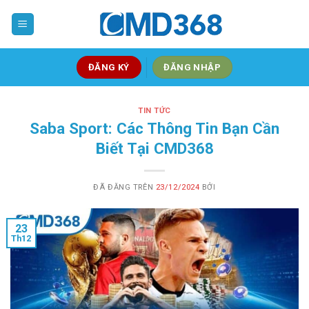
Chuyển
đến
nội
dung
ĐĂNG KÝ
ĐĂNG NHẬP
TIN TỨC
Saba Sport: Các Thông Tin Bạn Cần
Biết Tại CMD368
ĐÃ ĐĂNG TRÊN
23/12/2024
BỞI
23
Th12