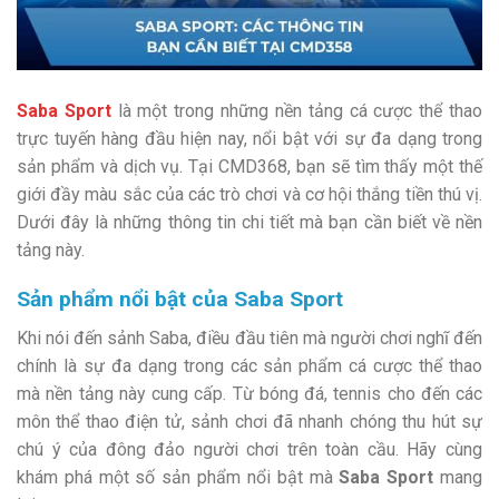
Saba Sport
là một trong những nền tảng cá cược thể thao
trực tuyến hàng đầu hiện nay, nổi bật với sự đa dạng trong
sản phẩm và dịch vụ. Tại CMD368, bạn sẽ tìm thấy một thế
giới đầy màu sắc của các trò chơi và cơ hội thắng tiền thú vị.
Dưới đây là những thông tin chi tiết mà bạn cần biết về nền
tảng này.
Sản phẩm nổi bật của Saba Sport
Khi nói đến sảnh Saba, điều đầu tiên mà người chơi nghĩ đến
chính là sự đa dạng trong các sản phẩm cá cược thể thao
mà nền tảng này cung cấp. Từ bóng đá, tennis cho đến các
môn thể thao điện tử, sảnh chơi đã nhanh chóng thu hút sự
chú ý của đông đảo người chơi trên toàn cầu. Hãy cùng
khám phá một số sản phẩm nổi bật mà
Saba Sport
mang