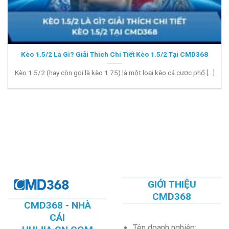
Kèo 1.5/2 Là Gì? Giải Thích Chi Tiết Kèo 1.5/2 Tại CMD368
Kèo 1.5/2 (hay còn gọi là kèo 1.75) là một loại kèo cá cược phổ [...]
GIỚI THIỆU
CMD368
CMD368 - NHÀ
CÁI
Tên doanh nghiệp: