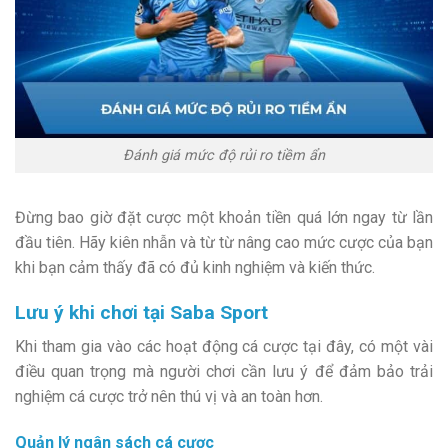
Đánh giá mức độ rủi ro tiềm ẩn
Đừng bao giờ đặt cược một khoản tiền quá lớn ngay từ lần
đầu tiên. Hãy kiên nhẫn và từ từ nâng cao mức cược của bạn
khi bạn cảm thấy đã có đủ kinh nghiệm và kiến thức.
Lưu ý khi chơi tại Saba Sport
Khi tham gia vào các hoạt động cá cược tại đây, có một vài
điều quan trọng mà người chơi cần lưu ý để đảm bảo trải
nghiệm cá cược trở nên thú vị và an toàn hơn.
Quản lý ngân sách cá cược