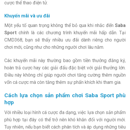
cược thể thao điện tử.
Khuyến mãi và ưu đãi
Một yếu tố quan trọng không thể bỏ qua khi nhắc đến
Saba
Sport
chính là các chương trình khuyến mãi hấp dẫn. Tại
CMD368, bạn sẽ thấy nhiều ưu đãi dành riêng cho người
chơi mới, cũng như cho những người chơi lâu năm.
Các khuyến mãi này thường bao gồm tiền thưởng đăng ký,
hoàn trả cược hay các giải đấu đặc biệt với giải thưởng lớn.
Điều này không chỉ giúp người chơi tăng cường thêm nguồn
vốn cá cược mà còn tăng thêm sự phấn khích khi tham gia.
Cách lựa chọn sản phẩm chơi Saba Sport phù
hợp
Với nhiều loại hình cá cược đa dạng, việc lựa chọn sản phẩm
phù hợp tại đây có thể trở nên khó khăn đối với người mới.
Tuy nhiên, nếu bạn biết cách phân tích và áp dụng những tiêu