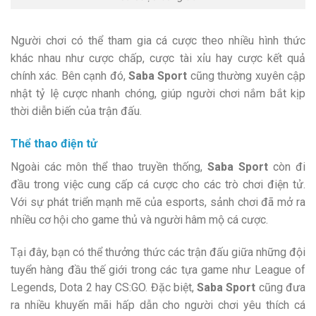
Người chơi có thể tham gia cá cược theo nhiều hình thức
khác nhau như cược chấp, cược tài xỉu hay cược kết quả
chính xác. Bên cạnh đó,
Saba Sport
cũng thường xuyên cập
nhật tỷ lệ cược nhanh chóng, giúp người chơi nắm bắt kịp
thời diễn biến của trận đấu.
Thể thao điện tử
Ngoài các môn thể thao truyền thống,
Saba Sport
còn đi
đầu trong việc cung cấp cá cược cho các trò chơi điện tử.
Với sự phát triển mạnh mẽ của esports,
sảnh chơi đã mở ra
nhiều cơ hội cho game thủ và người hâm mộ cá cược.
Tại đây, bạn có thể thưởng thức các trận đấu giữa những đội
tuyển hàng đầu thế giới trong các tựa game như League of
Legends, Dota 2 hay CS:GO. Đặc biệt,
Saba Sport
cũng đưa
ra nhiều khuyến mãi hấp dẫn cho người chơi yêu thích cá